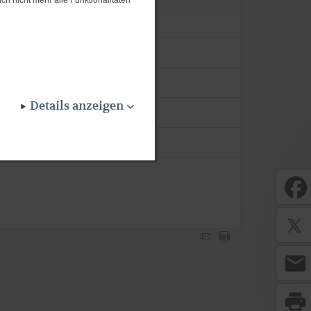
Details anzeigen
mail
print