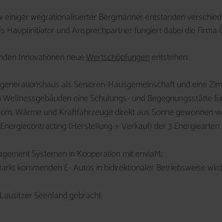
einiger wegrationalisierter Bergmänner entstanden verschiede
s Hauptinitiator und Ansprechpartner fungiert dabei die Firm
enden Innovationen neue
Wertschöpfungen
entstehen:
generationshaus als Senioren-Hausgemeinschaft und eine Zi
Wellnessgebäuden eine Schulungs- und Begegnungsstätte für
Strom, Wärme und Kraftfahrzeuge direkt aus Sonne gewonnen w
nergiecontracting (Herstellung + Verkauf) der 3 Energiearten a
gement Systemen in Kooperation mit enviaM;
rkt kommenden E- Autos in bidirektionaler Betriebsweise wir
 Lausitzer Seenland gebracht.