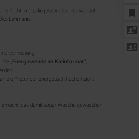
bookmark
ne Fachfirmen, die jetzt im Strukturwandel
a Öko Lehmann.
contact_mail
contact_phone
mmervermietung;
 die „
Energiewende im Kleinformat
“,
erden;
n die Mieter der energetisch hocheffizient
d erreicht, das damit sogar Wäsche gewaschen