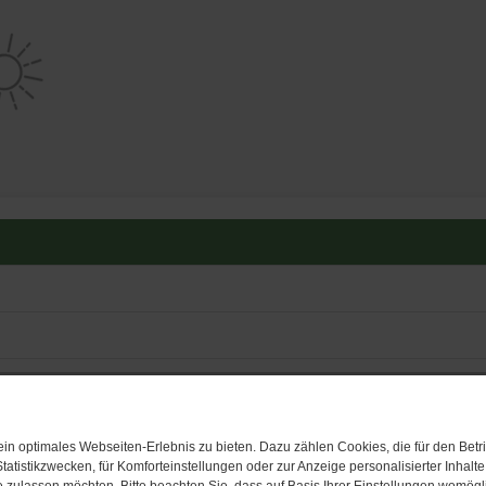
H
n optimales Webseiten-Erlebnis zu bieten. Dazu zählen Cookies, die für den Betri
tatistikzwecken, für Komforteinstellungen oder zur Anzeige personalisierter Inhalt
 zulassen möchten. Bitte beachten Sie, dass auf Basis Ihrer Einstellungen womögli