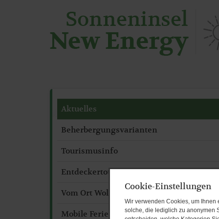
Aktuelles
Beherbergungsvarianten
Tourismusinfo
Entdeckertour verschwundende Heimat
Cookie-Einstellungen
Vom Ort Wolkenberg zur Weinberg-Gmb
Wir verwenden Cookies, um Ihnen ei
solche, die lediglich zu anonymen S
Mobile Ferienhäuser & Hausboote
entscheiden, welche Kategorien Sie